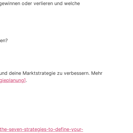
gewinnen oder verlieren und welche
hen?
und deine Marktstrategie zu verbessern. Mehr
egieplanung]
.
he-seven-strategies-to-define-your-